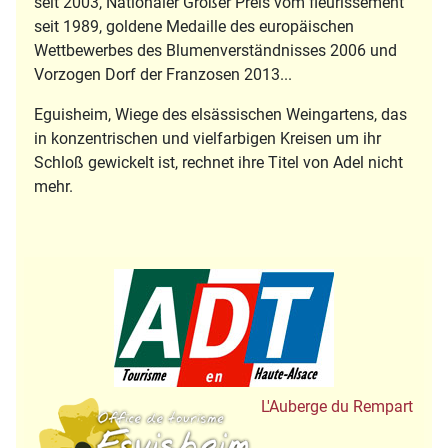
seit 2003, Nationaler Großer Preis vom fleurissement
seit 1989, goldene Medaille des europäischen
Wettbewerbes des Blumenverständnisses 2006 und
Vorzogen Dorf der Franzosen 2013...
Eguisheim, Wiege des elsässischen Weingartens, das
in konzentrischen und vielfarbigen Kreisen um ihr
Schloß gewickelt ist, rechnet ihre Titel von Adel nicht
mehr.
Tourisme en Hau
Office de Tourisme
L'Auberge du Rempart