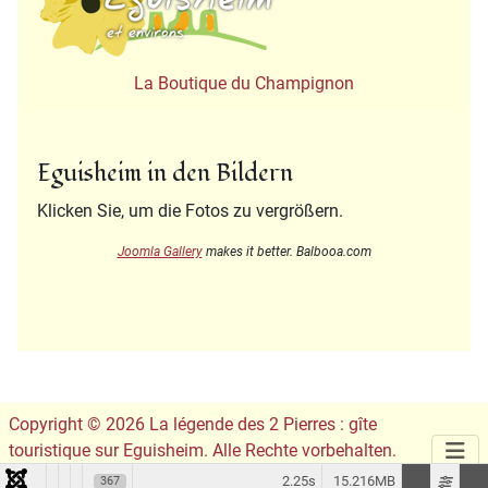
La Boutique du Champignon
Eguisheim in den Bildern
Klicken Sie, um die Fotos zu vergrößern.
Joomla Gallery
makes it better. Balbooa.com
Copyright © 2026 La légende des 2 Pierres : gîte
touristique sur Eguisheim. Alle Rechte vorbehalten.
Conception du site :
Leslie Infographie
2.25s
15.216MB
367